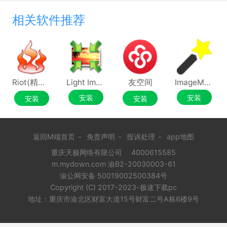
相关软件推荐
Riot(精准优化图像大小)
Light Image Resizer
友空间
ImageMagick
安装
安装
安装
安装
返回M端首页
-
免责声明
-
投诉处理
-
app地图
重庆天极网络有限公司
4000615585
m.mydown.com 渝B2-20030003-61
渝公网安备 50019002500384号
Copyright (C) 2017-2023-极速下载pc
地址：重庆市渝北区财富大道15号财富二号A栋6楼9号