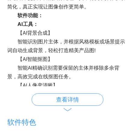
简化，真正实现让图像创作更简单。
软件功能：
AI工具：
【AI背景合成】
智能识别图片主体，并根据风格模板或场景提示
词自动生成背景，轻松打造精美产品图!
【AI智能抠图】
智能AI精确识别需要保留的主体并移除多余背
景，高效完成在线抠图任务。
【AI人像变清晰】
智能AI驱动人像修复技术，准确识别并提升模糊
查看详情
图像清晰度，提升视觉冲击力。
【AI图片修复】
一键上传图片，AI照片修复技术能够巧妙重塑图
软件特色
像细节，轻松让图片变清晰。