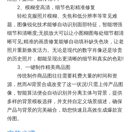
【图片转文字】
2、模糊变高清，细节色彩精准修复
利用先进的OCR识别技术，支持高达25种文字识
轻松克服照片模糊、失焦和低分辨率等常见难
别，快速准确的将图片转换成可编辑文本。
题，图像锐化技术能够自动识别面部特征，智能增强
【图片格式转换】
细节和清晰度;无损放大可以让小图糊图每处细节都清
一键将Webp、PNG、HEIC等多种格式转换为
晰可见;精准的画质修复能够自动填补缺失色块，让老
JPG，并保持原图清晰度，体验无缝的图片转换。
照片重新焕发活力。无论是现代的数字肖像还是珍贵
【模糊图片背景】
的历史照片，都能呈现出更清晰的细节和真实的色彩!
智能模糊照片背景，一键突出图片主体，增强视
3、一键制作精美商品图
觉焦点。
传统制作商品图往往需要耗费大量的时间和资
人像编辑：
源，然而AI背景合成改变了这一状况!只需上传产品图
【人像变清晰】
像，智能算法便会自动识别并分离主体与背景，提供
远距拍摄或者光线不足造成的照片模糊，都能精
多样的背景模板选择，并支持自定义场景描述，确保
准进行人像修复，让面部细节恢复鲜活。
产品与背景的完美融合，助您快速且高效生成爆款宣
【证件照制作】
传图。
在线制作证件照，专为证件照改尺寸和证件照换