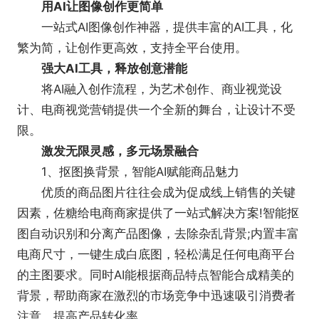
【AI图片去水印】
用AI让图像创作更简单
专业图片去水印(消除笔)工具，一键去除照片中
一站式AI图像创作神器，提供丰富的AI工具，化
的不想要的元素，同时保持照片画质高清无损。
繁为简，让创作更高效，支持全平台使用。
【AI无损放大】
强大AI工具，释放创意潜能
图片放大至2倍、4倍，智能提升分辨率并优化细
将AI融入创作流程，为艺术创作、商业视觉设
节，轻松实现图片无损放大。
计、电商视觉营销提供一个全新的舞台，让设计不受
图片编辑：
限。
【一键白底图】
激发无限灵感，多元场景融合
商品白底图轻松制作，精准识别商品主体，迅速
1、抠图换背景，智能AI赋能商品魅力
置换为白色背景，实现高效白底图制作。
优质的商品图片往往会成为促成线上销售的关键
【图片压缩】
因素，佐糖给电商商家提供了一站式解决方案!智能抠
轻松压缩图片大小且不牺牲图片质量，有效节省
图自动识别和分离产品图像，去除杂乱背景;内置丰富
存储空间，提升文件的分享与传输效率。
电商尺寸，一键生成白底图，轻松满足任何电商平台
【图片裁剪】
的主图要求。同时AI能根据商品特点智能合成精美的
一键图片改尺寸，无需复杂操作，快速高效地实
背景，帮助商家在激烈的市场竞争中迅速吸引消费者
现图片裁剪和尺寸调整。
注意，提高产品转化率。