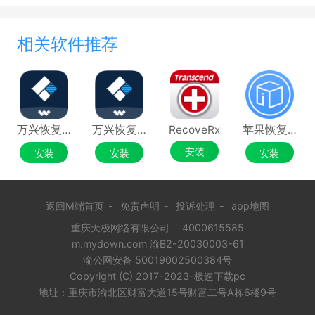
相关软件推荐
万兴恢复专家电脑版
万兴恢复专家
RecoveRx
苹果恢复大师
安装
安装
安装
安装
返回M端首页
-
免责声明
-
投诉处理
-
app地图
重庆天极网络有限公司
4000615585
m.mydown.com 渝B2-20030003-61
渝公网安备 50019002500384号
Copyright (C) 2017-2023-极速下载pc
地址：重庆市渝北区财富大道15号财富二号A栋6楼9号