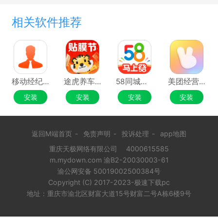
相关软件推荐
移动经纪人应用电脑版
途虎养车应用电脑版
58同城应用电脑版
美团经营宝应用电脑版
安装
安装
安装
安装
返回M端首页
-
免责声明
-
投诉处理
-
app地图
重庆天极网络有限公司
4000615585
m.mydown.com 渝B2-20030003-61
渝公网安备 50019002500384号
Copyright (C) 2017-2023-极速下载pc
地址：重庆市渝北区财富大道15号财富二号A栋6楼9号