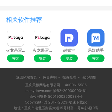
相关软件推荐
火龙果写作32位
火龙果写作64位
融媒宝
易媒助手
安装
安装
安装
安装
返回M端首页
-
免责声明
-
投诉处理
-
app地图
重庆天极网络有限公司
4000615585
m.mydown.com 渝B2-20030003-61
渝公网安备 50019002500384号
Copyright (C) 2017-2023-极速下载pc
地址：重庆市渝北区财富大道15号财富二号A栋6楼9号