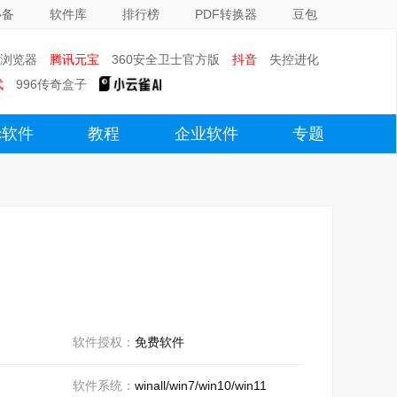
必备
软件库
排行榜
PDF转换器
豆包
0浏览器
腾讯元宝
360安全卫士官方版
抖音
失控进化
武
996传奇盒子
c软件
教程
企业软件
专题
软件授权：
免费软件
软件系统：
winall/win7/win10/win11