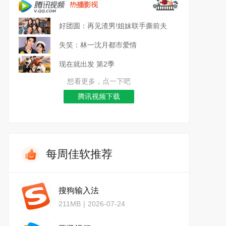
好团圆：再见渣男!姐妹联手撕前夫
失笑：林一沈月都市爱情
现在就出发 第2季
想看更多，点一下吧
腾讯视频下载
每周佳软推荐
搜狗输入法
211MB
|
2026-07-24