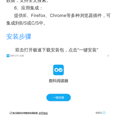
数据，支持全文搜索。
数科独有的脚本事件源技术，允许应用系统监控
6、应用集成：
插件大部分内部操作事件，并在一定程度上干预内部
提供IE、Firefox、Chrome等多种浏览器插件，可
功能操作流程。基于这一技术，应用系统可实现实时
集成到B/S或C/S中。
打印控制，监控或关闭本地保存功能，并可对操作记
录日志。
安装步骤
双击打开极速下载安装包，点击“一键安装”
全方位防扩散