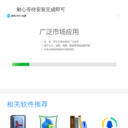
数科阅读器可支持加密信封的读写，并且支持多
种加密方式和算法。通过将加密手段与用户、特定设
耐心等待安装完成即可
备绑定，可实现文件的阅读终端绑定(只在某台计算机
上可打开)、手持设备绑定(持有特定的UKey才可以打
开)以及地理区域绑定(只在某个大楼或工作区域内可
以打开)。
面向应用集成和跨平台
数科阅读器是面向应用集成而非面向桌面应用而
设计的，极其适于嵌入各种应用系统，具有完善的集
成示例和接口规范。采用跨平台语言开发，同时支持
Window、Linux、国产操作系统和手持终端等系列软
硬件平台。
相关软件推荐