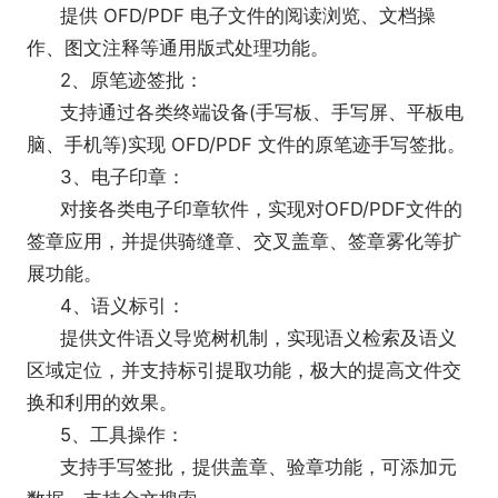
提供 OFD/PDF 电子文件的阅读浏览、文档操
阅读时客户端不使用磁盘缓存，可支持无盘工作站，
作、图文注释等通用版式处理功能。
避免了临时缓存文件造成的泄密风险。软件和插件内
2、原笔迹签批：
置了文档内容加密推送客户端，可在实现快速在线阅
支持通过各类终端设备(手写板、手写屏、平板电
读的同时，确保文档内容数据传输链路上的安全性。
脑、手机等)实现 OFD/PDF 文件的原笔迹手写签批。
3、电子印章：
对接各类电子印章软件，实现对OFD/PDF文件的
签章应用，并提供骑缝章、交叉盖章、签章雾化等扩
展功能。
4、语义标引：
提供文件语义导览树机制，实现语义检索及语义
区域定位，并支持标引提取功能，极大的提高文件交
换和利用的效果。
5、工具操作：
支持手写签批，提供盖章、验章功能，可添加元
独创的控制技术