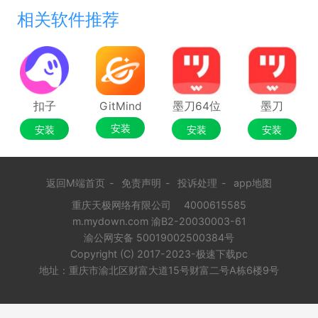
相关软件推荐
扣子
GitMind
墨刀64位
墨刀
安装
安装
安装
安装
返回M端首页
-
免责声明
-
投诉处理
-
app地图
重庆天极网络有限公司
4000615585
m.mydown.com 渝B2-20030003-61
渝公网安备 50019002500384号
Copyright (C) 2017-2023-极速下载pc
地址：重庆市渝北区财富大道15号财富二号A栋6楼9号