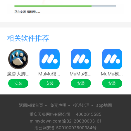
相关软件推荐
魔兽大脚插件(bigfoot)
MuMu模拟器最新版
MuMu模拟器电脑版
MuMu模拟器6.0
安装
安装
安装
安装
返回M端首页
-
免责声明
-
投诉处理
-
app地图
重庆天极网络有限公司
4000615585
m.mydown.com 渝B2-20030003-61
渝公网安备 50019002500384号