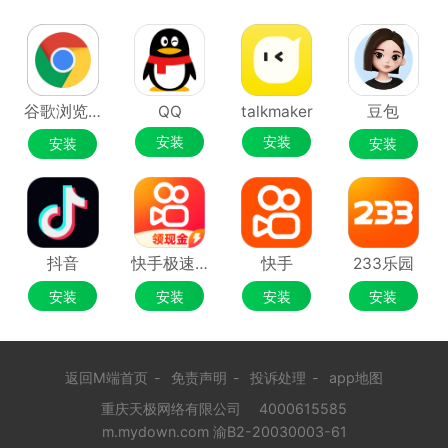
谷歌浏览器Google Chrome
QQ
talkmaker
豆包
安装
安装
安装
安装
抖音
快手极速版
快手
233乐园
安装
安装
安装
安装
返回M端首页
-
免责声明
-
投诉处理
-
app地图
重庆天极网络有限公司
4000615585
m.mydown.com 渝B2-20030003-61