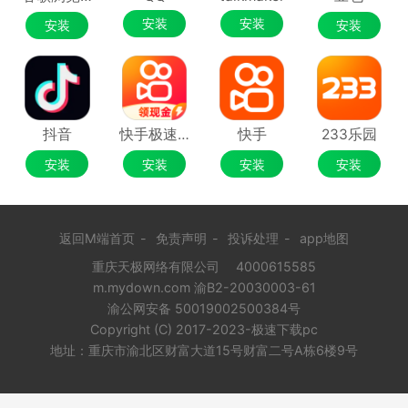
安装
安装
安装
安装
抖音
快手极速版
快手
233乐园
安装
安装
安装
安装
返回M端首页
-
免责声明
-
投诉处理
-
app地图
重庆天极网络有限公司
4000615585
m.mydown.com 渝B2-20030003-61
渝公网安备 50019002500384号
Copyright (C) 2017-2023-极速下载pc
地址：重庆市渝北区财富大道15号财富二号A栋6楼9号