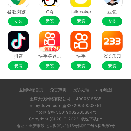
谷歌浏览器Google Chrome
QQ
talkmaker
豆包
安装
安装
安装
安装
抖音
快手极速版
快手
233乐园
安装
安装
安装
安装
返回M端首页
-
免责声明
-
投诉处理
-
app地图
重庆天极网络有限公司
4000615585
m.mydown.com 渝B2-20030003-61
渝公网安备 50019002500384号
Copyright (C) 2017-2023-极速下载pc
地址：重庆市渝北区财富大道15号财富二号A栋6楼9号