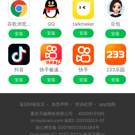
谷歌浏览器Google Chrome
QQ
talkmaker
豆包
安装
安装
安装
安装
抖音
快手极速版
快手
233乐园
安装
安装
安装
安装
返回M端首页
-
免责声明
-
投诉处理
-
app地图
重庆天极网络有限公司
4000615585
m.mydown.com 渝B2-20030003-61
渝公网安备 50019002500384号
Copyright (C) 2017-2023-极速下载pc