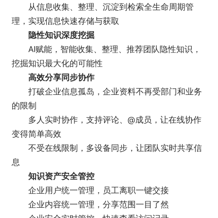
从信息收集、整理、沉淀到检索全生命周期管
理，实现信息快速存储与获取
隐性知识深度挖掘
AI赋能，智能收集、整理、推荐团队隐性知识，
挖掘知识最大化的可能性
高效分享同步协作
打破企业信息孤岛，企业资料不再受部门和业务
的限制
多人实时协作，支持评论、@成员，让在线协作
2、信息整合
变得简单高效
· 支持各种格式的笔记，包括文字、表格、PDF、
不受在线限制，多设备同步，让团队实时共享信
语音、视频、office文档、图片、网页便签，结构化
息
呈现团队信息，业务结果一目了然。
知识资产安全管控
· 一键生成笔记目录，团队资料可根据业务、项
企业用户统一管理，员工离职一键交接
⽬需求创建笔记链接，存储和组织团队知识
企业内容统一管理，分享范围一目了然