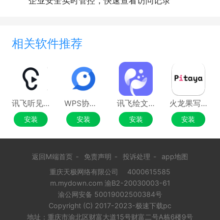
企业安全实时管控，快速查看访问记录
相关软件推荐
讯飞听见Mac版
WPS协作Mac版
讯飞绘文MAC版
火龙果写作Mac版
安装
安装
安装
安装
3、知识沉淀
· 多层知识库结构，团队信息一目了然
· 企业的业务流程模块化，每个模块都可以随意
返回M端首页
-
免责声明
-
投诉处理
-
app地图
调整、拖拽、自由放置。
重庆天极网络有限公司
4000615585
· 根据企业业务需求，灵活定制团队模板，快速
m.mydown.com 渝B2-20030003-61
渝公网安备 50019002500384号
给到团队应用
Copyright (C) 2017-2023-极速下载pc
4、知识检索
地址：重庆市渝北区财富大道15号财富二号A栋6楼9号