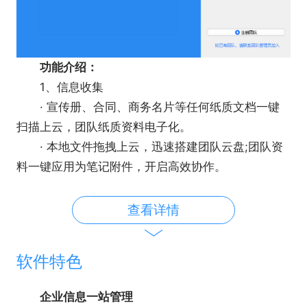
功能介绍：
1、信息收集
· 宣传册、合同、商务名⽚等任何纸质文档⼀键
扫描上云，团队纸质资料电⼦化。
· 本地⽂件拖拽上云，迅速搭建团队云盘;团队资
料⼀键应⽤为笔记附件，开启⾼效协作。
· 重要⽹⻚资料，剪藏到团队中，与团队成员共
享。
查看详情
· 绑定「印象笔记」帐户后，多种形式的个⼈数
据就可以一键导⼊「印象TEAMS」了。⾼效流转丰富
软件特色
资源，轻松调⽤历史经验。
企业信息一站管理