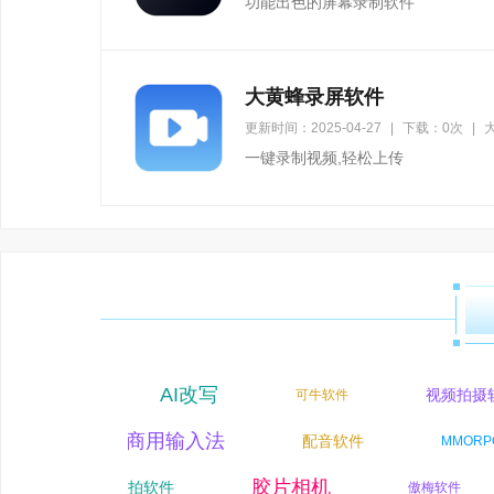
功能出色的屏幕录制软件
大黄蜂录屏软件
更新时间：2025-04-27
|
下载：0次
|
大
一键录制视频,轻松上传
AI改写
转文字助手
视频拍摄软
可牛软件
企业商用输入法
配音软件
I问答
MMO
翻译
胶片相机
爱拍软件
傲梅软件