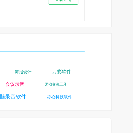
相机拍摄
万彩软件
海报设计
会议录音
游戏交流工具
脑录音软件
SLG
亦心科技软件
AI助手