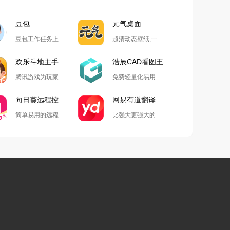
豆包
元气桌面
豆包工作任务上线,开启自动化高效办公
超清动态壁纸,一键整理桌面
欢乐斗地主手游电脑版
浩辰CAD看图王
腾讯游戏为玩家精心打造的国民级斗地主游戏
免费轻量化易用的2D&3D一体软件
向日葵远程控制软件
网易有道翻译
简单易用的远程协助工具
比强大更强大的翻译生产力工具