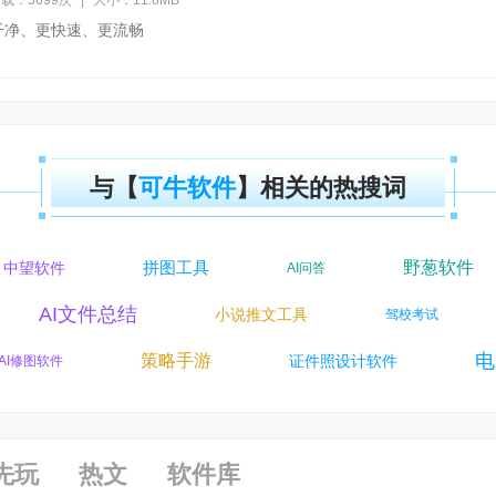
载：5699次
|
大小：11.8MB
干净、更快速、更流畅
与【
可牛软件
】相关的热搜词
拼图工具
野葱软件
中望软件
AI问答
AI文件总结
小说推文工具
驾校考试
电
策略手游
证件照设计软件
I修图软件
先玩
热文
软件库