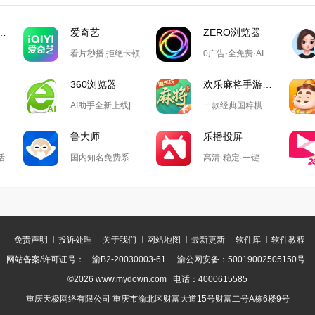
游戏大厅掼蛋
爱奇艺
ZERO浏览器
看片秒播,拒绝卡顿
0广告·全免费·AI搜索·极简设计
360浏览器
欢乐麻将手游电脑版
录万款正版软件
AI助手全新上线|全新chromium122内核|安全防护|丰富内置功能
一款经典国粹棋牌游戏
鲁大师
乐播投屏
活
国内知名免费系统工具软件
高清·稳定·一键投屏,无需数据线,不同网络也可轻松投屏
免责声明
投诉处理
关于我们
网站地图
最新更新
软件库
软件教程
网站备案/许可证号：
渝B2-20030003-61
渝公网安备：50019002505150号
©2026 www.mydown.com 电话：4000615585
重庆天极网络有限公司 重庆市渝北区财富大道15号财富二号A栋6楼9号