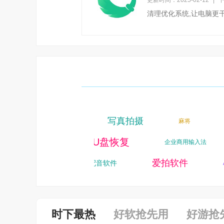
更新时间：2025-02-12
|
下
清理优化系统,让电脑更
写真拍摄
误删文件恢复软件
麻将
U盘恢复
AI配音
公
企业商用输入法
时战略手游
爱拍软件
配音软件
A
时下最热
好软抢先用
好游抢