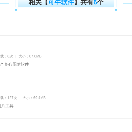
相关【
可牛软件
】共有
6
个
载：0次
|
大小：67.6MB
产良心压缩软件
载：127次
|
大小：69.4MB
图片工具