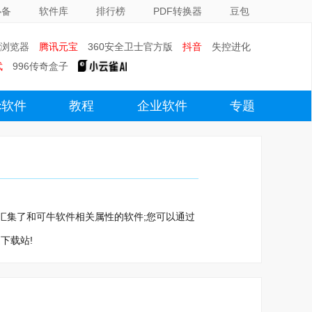
必备
软件库
排行榜
PDF转换器
豆包
0浏览器
腾讯元宝
360安全卫士官方版
抖音
失控进化
武
996传奇盒子
c软件
教程
企业软件
专题
这里汇集了和可牛软件相关属性的软件;您可以通过
下载站!