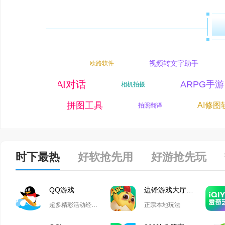
AI证件照
视频转文字助手
欧路软件
AI对话
ARPG手
彩蛋游戏
相机拍摄
拼图工具
AI修图
社区团购
拍照翻译
时下最热
好软抢先用
好游抢先玩
QQ游戏
边锋游戏大厅掼蛋
超多精彩活动经典玩法尽在QQ游戏
正宗本地玩法