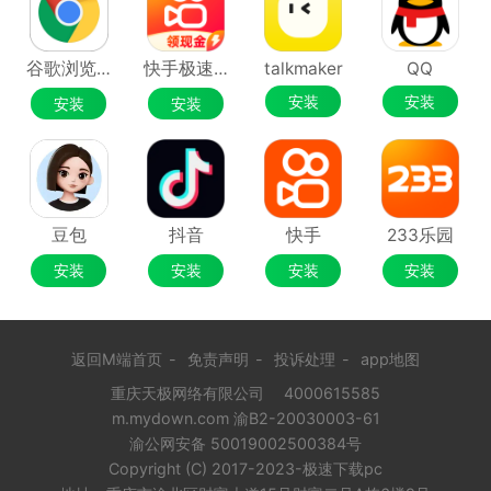
谷歌浏览器Google Chrome
快手极速版
talkmaker
QQ
安装
安装
安装
安装
豆包
抖音
快手
233乐园
安装
安装
安装
安装
返回M端首页
-
免责声明
-
投诉处理
-
app地图
重庆天极网络有限公司
4000615585
m.mydown.com 渝B2-20030003-61
渝公网安备 50019002500384号
Copyright (C) 2017-2023-极速下载pc