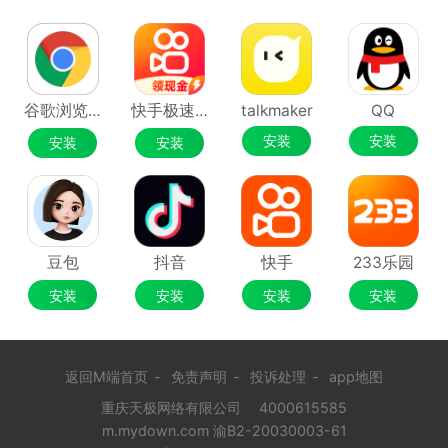
谷歌浏览器Google Chrome
快手极速版
talkmaker
QQ
安装
安装
安装
安装
豆包
抖音
快手
233乐园
安装
安装
安装
安装
返回M端首页
-
免责声明
-
投诉处理
-
app地图
重庆天极网络有限公司
4000615585
m.mydown.com 渝B2-20030003-61