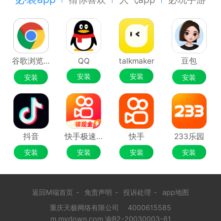
谷歌浏览器Google Chrome
QQ
talkmaker
豆包
安装
安装
安装
安装
抖音
快手极速版
快手
233乐园
安装
安装
安装
安装
返回M端首页
-
免责声明
-
投诉处理
-
app地图
重庆天极网络有限公司
4000615585
m.mydown.com 渝B2-20030003-61