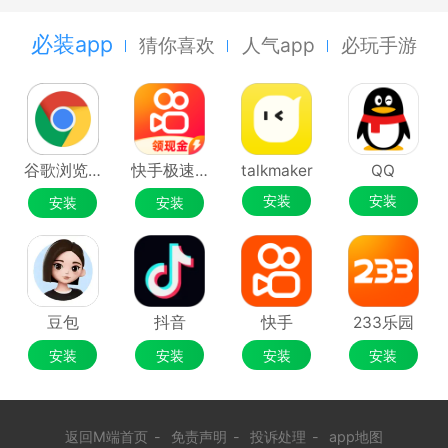
必装app
猜你喜欢
人气app
必玩手游
谷歌浏览器Google Chrome
快手极速版
talkmaker
QQ
安装
安装
安装
安装
豆包
抖音
快手
233乐园
安装
安装
安装
安装
返回M端首页
-
免责声明
-
投诉处理
-
app地图