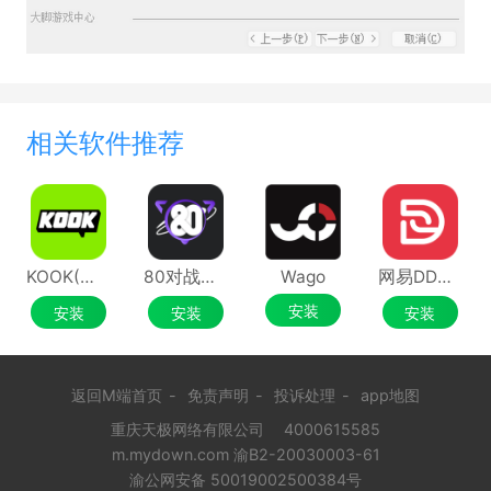
相关软件推荐
KOOK(原开黑啦)
80对战平台
Wago
网易DD平台
安装
安装
安装
安装
返回M端首页
-
免责声明
-
投诉处理
-
app地图
重庆天极网络有限公司
4000615585
m.mydown.com 渝B2-20030003-61
渝公网安备 50019002500384号