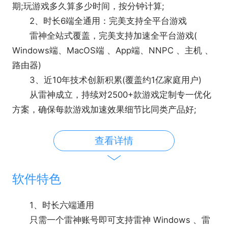
期;玩游戏多久算多少时间，按分钟计算;
2、时长6端全通用：完美支持全平台游戏
雷神全站式覆盖，完美支持加速全平台游戏(
Windows端、MacOS端 、App端、NNPC 、主机 、
路由器)
3、近10年技术创新积累(覆盖约1亿家庭用户)
从雷神成立，持续对2500+款游戏定制专一优化
方案，确保每款游戏加速效果细节比同类产品好;
4、2万+全球专线节点(智能匹配最优节点)
雷神与全球各地区网络运营商深入合作，开通覆
查看详情
盖了2万+条游戏专网专线节点，确保用户不管在全球
哪个地区玩任何地区的游戏区服都是最低的延时和最
软件特色
高的稳定性;
5、为用户持续创造价值(专为速度而生)
1、时长六端通用
创立雷神之初，首创会员按时长计算，不用可随
只需一个雷神账号即可支持雷神 Windows 、雷
时暂停，为学生和上班族群体偶尔玩Steam只有周末