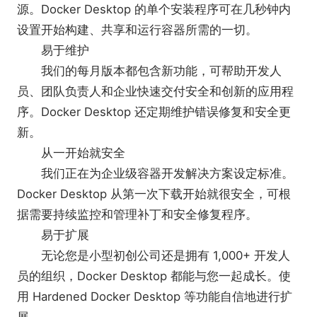
源。Docker Desktop 的单个安装程序可在几秒钟内
能够在任何云平台上以多种语言和框架容器化和
设置开始构建、共享和运行容器所需的一切。
共享任何应用程序。
易于维护
快速安装和设置完整的 Docker 开发环境。
我们的每月版本都包含新功能，可帮助开发人
包括最新版本的 Kubernetes。
员、团队负责人和企业快速交付安全和创新的应用程
在 Windows 上，能够在 Linux 和 Windows 容
序。Docker Desktop 还定期维护错误修复和安全更
器之间切换以构建应用程序。
新。
通过本机 Windows Hyper-V 虚拟化实现快速可
从一开始就安全
靠的性能。
我们正在为企业级容器开发解决方案设定标准。
能够通过 Windows 计算机上的 WSL 2 在 Linux
Docker Desktop 从第一次下载开始就很安全，可根
上本机工作。
据需要持续监控和管理补丁和安全修复程序。
代码和数据的卷挂载，包括文件更改通知和轻松
易于扩展
访问本地主机上正在运行的容器。
无论您是小型初创公司还是拥有 1,000+ 开发人
员的组织，Docker Desktop 都能与您一起成长。使
用 Hardened Docker Desktop 等功能自信地进行扩