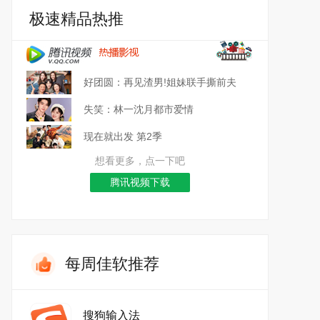
极速精品热推
好团圆：再见渣男!姐妹联手撕前夫
失笑：林一沈月都市爱情
现在就出发 第2季
想看更多，点一下吧
腾讯视频下载
每周佳软推荐
搜狗输入法