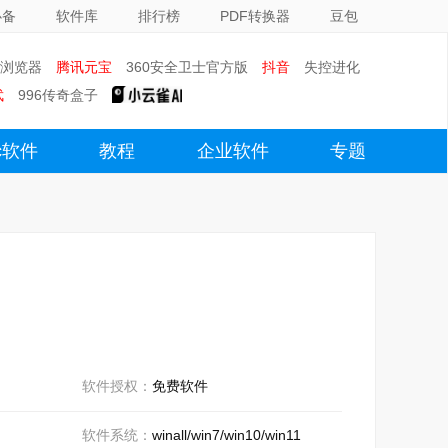
必备
软件库
排行榜
PDF转换器
豆包
0浏览器
腾讯元宝
360安全卫士官方版
抖音
失控进化
武
996传奇盒子
c软件
教程
企业软件
专题
软件授权：
免费软件
软件系统：
winall/win7/win10/win11