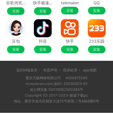
谷歌浏览器Google Chrome
快手极速版
talkmaker
QQ
安装
安装
安装
安装
豆包
抖音
快手
233乐园
安装
安装
安装
安装
返回M端首页
-
免责声明
-
投诉处理
-
app地图
重庆天极网络有限公司
4000615585
m.mydown.com 渝B2-20030003-61
渝公网安备 50019002500384号
Copyright (C) 2017-2023-极速下载pc
地址：重庆市渝北区财富大道15号财富二号A栋6楼9号