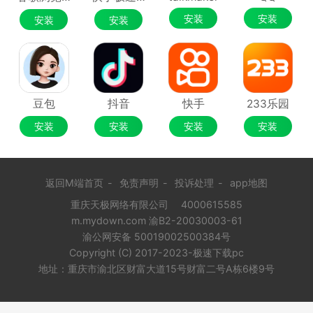
安装
安装
安装
安装
豆包
抖音
快手
233乐园
安装
安装
安装
安装
返回M端首页
-
免责声明
-
投诉处理
-
app地图
重庆天极网络有限公司
4000615585
m.mydown.com 渝B2-20030003-61
渝公网安备 50019002500384号
Copyright (C) 2017-2023-极速下载pc
地址：重庆市渝北区财富大道15号财富二号A栋6楼9号