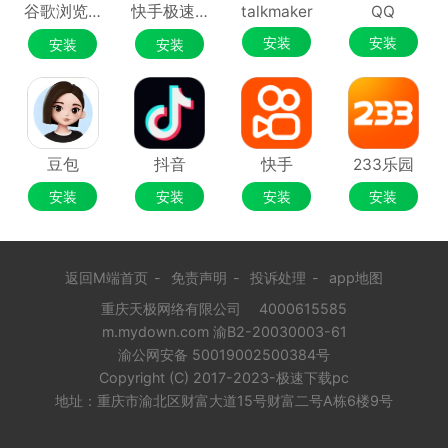
谷歌浏览器Google Chrome
快手极速版
talkmaker
QQ
安装
安装
安装
安装
豆包
抖音
快手
233乐园
安装
安装
安装
安装
返回M端首页
-
免责声明
-
投诉处理
-
app地图
重庆天极网络有限公司
4000615585
m.mydown.com 渝B2-20030003-61
渝公网安备 50019002500384号
Copyright (C) 2017-2023-极速下载pc
地址：重庆市渝北区财富大道15号财富二号A栋6楼9号