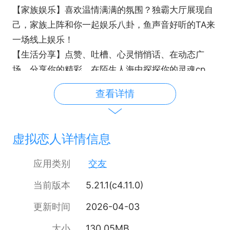
【家族娱乐】喜欢温情满满的氛围？独霸大厅展现自
己，家族上阵和你一起娱乐八卦，鱼声音好听的TA来
一场线上娱乐！
【生活分享】点赞、吐槽、心灵悄悄话、在动态广
场，分享你的精彩。在陌生人海中探探你的灵魂cp，
找到与你心灵契合的TA！
查看详情
【任性嗨聊】新潮表情，互撩互聊，随时随地开聊，
好比在耳边轻语，比呼吸氧气一样简单，一言不合就
发红包，再任性也没问题！
虚拟恋人详情信息
应用类别
交友
当前版本
5.21.1(c4.11.0)
更新时间
2026-04-03
大小
130.05MB