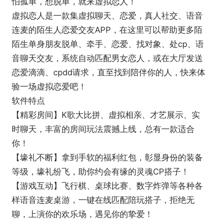
怕孤单，想脱单，就来虚拟恋人！
虚拟恋人是一款集虚拟聊天、恋爱，真人社交、语音
连麦的陌生人恋爱交友APP，在这里可以帮助更多陌
陌生单身朋友脱单、牵手、恋爱、找对象、处cp、语
音聊天交友，系统自动匹配男女恋人，或在大厅发送
恋爱滴滴、cpdd请求，直至找到陪伴你的人，快来体
验一场虚拟恋爱吧！
软件特点
【精彩房间】K歌大比拼、虚拟相亲、才艺展示、实
时聊天，丰富的房间玩法震撼上线，总有一款适合
你！
【壕礼不断】拿到手软的福利红包，彰显身份的装备
等级，壕礼纷飞，助你约会有缘的灵魂CP搭子！
【游戏互动】飞行棋、桌球比赛、数字炸弹等各种各
样语音连麦桌游，一键在线匹配陪玩搭子，拒绝无
聊，上演你的欢乐场，遇见你的挚爱！