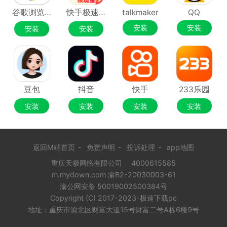
谷歌浏览器Google Chrome
快手极速版
talkmaker
QQ
安装
安装
安装
安装
豆包
抖音
快手
233乐园
安装
安装
安装
安装
返回M端首页
-
免责声明
-
投诉处理
-
app地图
重庆天极网络有限公司
4000615585
m.mydown.com 渝B2-20030003-61
渝公网安备 50019002500384号
Copyright (C) 2017-2023-极速下载pc
地址：重庆市渝北区财富大道15号财富二号A栋6楼9号