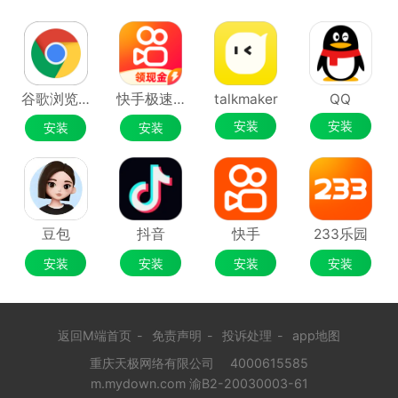
谷歌浏览器Google Chrome
快手极速版
talkmaker
QQ
安装
安装
安装
安装
豆包
抖音
快手
233乐园
安装
安装
安装
安装
返回M端首页
-
免责声明
-
投诉处理
-
app地图
重庆天极网络有限公司
4000615585
m.mydown.com 渝B2-20030003-61