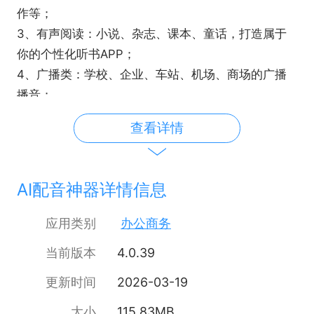
作等；
3、有声阅读：小说、杂志、课本、童话，打造属于
你的个性化听书APP；
4、广播类：学校、企业、车站、机场、商场的广播
播音；
5、配音类：动画片、flash影片、各类广播剧；
查看详情
6、影视类：广告片配音、影视片配音、专题片配
音、动画后期配音；
7、工业用声：防盗、报警、车辆船舶导航系统的语
AI配音神器详情信息
音录制；
8、自有视频配音：自媒体视频快速配音，适配各软
应用类别
办公商务
件本地导入功能。
当前版本
4.0.39
【联系我们】
更新时间
2026-03-19
大小
115.83MB