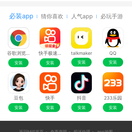
必装app
猜你喜欢
人气app
必玩手游
谷歌浏览器Google Chrome
快手极速版
talkmaker
QQ
安装
安装
安装
安装
豆包
快手
抖音
233乐园
安装
安装
安装
安装
返回M端首页
-
免责声明
-
投诉处理
-
app地图