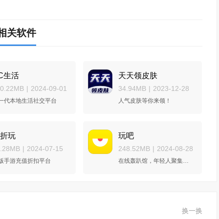
相关软件
C生活
天天领皮肤
30.22MB
|
2024-09-01
34.94MB
|
2023-12-28
一代本地生活社交平台
人气皮肤等你来领！
折玩
玩吧
3.28MB
|
2024-07-15
248.52MB
|
2024-08-28
版手游充值折扣平台
在线轰趴馆，年轻人聚集地！
换一换