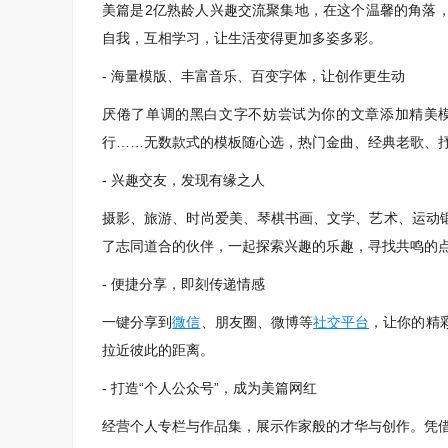
美篇是2亿熟龄人兴趣交流聚集地，在这个温馨的角落
自我，互相学习，让生活变得更加多姿多彩。
- 海量模版、丰富音乐、百变字体，让创作更生动
厌倦了单调的黑白文字不妨尝试为你的文章添加精美
行……无数款式的模板随心选，热门金曲、经典老歌、
- 兴趣交友，发现有缘之人
摄影、旅游、时尚爱美、琴棋书画、文学、艺术、运动
了志同道合的伙伴，一起探索兴趣的乐趣，寻找共鸣的
- 便捷分享，即刻传递情感
一键分享到
微信
、朋友圈、微博等
社交平台
，让你的精
拉近彼此的距离。
- 打造“个人公众号”，成为美篇网红
经营个人专栏与作品集，展示作家般的才华与创作。凭借