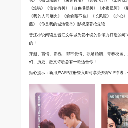
轨》《狙击蝴蝶》《枭起青壤》《勿扰飞升》《山河枕
《难哄》《仙台有树》《白色橄榄树》《永夜星河》《
《我的人间烟火》《偷偷藏不住》《长风渡》《护心》
藤》《你是我的城池营垒》影视原著抢先读
晋江小说阅读是晋江文学城为爱小说的你倾力打造的可“看
的！
穿越、言情、影视、都市爱情、职场婚姻、青春校园、
幻、历史、散文诗歌总有一款适合你！
贴心提示：新用户APP注册登入即可享受资深VIP待遇