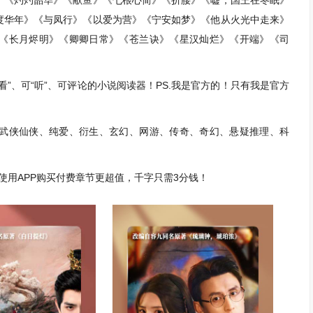
》《灼灼韶华》《献鱼》《七根心简》《折腰》《嘘，国王在冬眠》
度华年》《与凤行》《以爱为营》《宁安如梦》《他从火光中走来》
《长月烬明》《卿卿日常》《苍兰诀》《星汉灿烂》《开端》《司
”、可“听”、可评论的小说阅读器！PS.我是官方的！只有我是官方
武侠仙侠、纯爱、衍生、玄幻、网游、传奇、奇幻、悬疑推理、科
，使用APP购买付费章节更超值，千字只需3分钱！