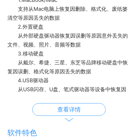
支持从Mac电脑上恢复因删除、格式化、废纸篓
清空等原因丢失的数据
2.外置硬盘
从外部硬盘驱动器恢复因误删等原因意外丢失的
文件、视频、照片、音频等数据
3.移动硬盘
从戴尔、希捷、三星、东芝等品牌移动硬盘中恢
复因误删、格式化等原因丢失的数据
4.USB驱动器
从USB闪存、U盘、笔式驱动器等设备中恢复因
删除、意外格式化等原因丢失的数据
5.内存卡
查看详情
包括SD卡、SDHC卡、micro SD卡、CF卡、XD
卡等，多种内存卡数据因误操作丢失都能恢复
软件特色
6.其它存储设备