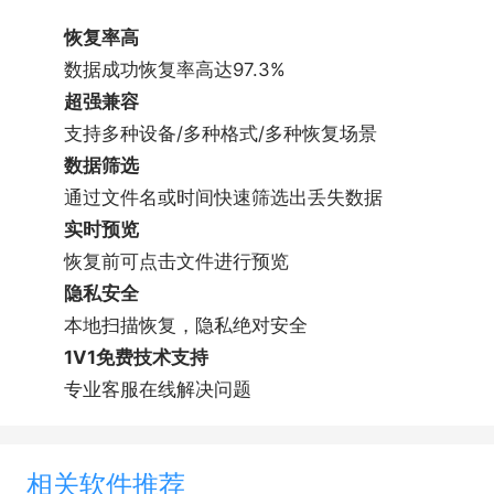
佳能、尼康、柯达、徕卡等各大品牌照相机及摄
恢复率高
像机，丢失重要数据后，都可尝试恢复
数据成功恢复率高达97.3%
支持的文件类型：
超强兼容
文档
支持多种设备/多种格式/多种恢复场景
DOC/DOCX、XLS/XLSX、PPT/PPTX、PDF、
数据筛选
CWK、HTML/HTM、INDD、EPS等。
通过文件名或时间快速筛选出丢失数据
图片
实时预览
JPG/JPEG、TIFF/TIF、PNG、BMP、GIF、
恢复前可点击文件进行预览
PSD、CRW、CR2、NEF、ORF、SR2、MRW、
隐私安全
DCR、WMF、RAW、SWF、SVG、RAF、DNG等。
本地扫描恢复，隐私绝对安全
视频
1V1免费技术支持
AVI、MOV、MP4、M4V、3GP、3G2、WMV、
专业客服在线解决问题
MKV、ASF、FLV、SWF、MPG、RM/RMVB、
MPEG等。
音频
相关软件推荐