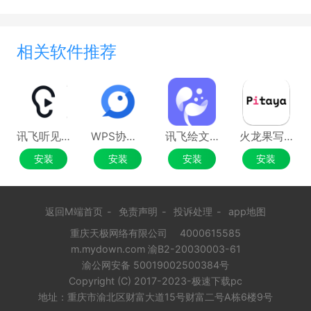
相关软件推荐
讯飞听见Mac版
WPS协作Mac版
讯飞绘文MAC版
火龙果写作Mac版
安装
安装
安装
安装
返回M端首页
-
免责声明
-
投诉处理
-
app地图
重庆天极网络有限公司
4000615585
m.mydown.com 渝B2-20030003-61
渝公网安备 50019002500384号
Copyright (C) 2017-2023-极速下载pc
地址：重庆市渝北区财富大道15号财富二号A栋6楼9号