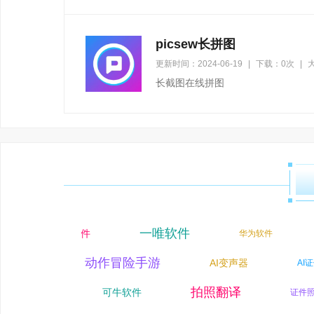
picsew长拼图
更新时间：2024-06-19
|
下载：0次
|
大
长截图在线拼图
一唯软件
误删文件恢复软件
华为软件
动作冒险手游
AI变声器
万彩软件
A
PG手游
拍照翻译
可牛软件
证件照