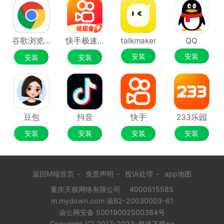
谷歌浏览器Google Chrome
快手极速版
talkmaker
QQ
安装
安装
安装
安装
豆包
抖音
快手
233乐园
安装
安装
安装
安装
返回M端首页
-
免责声明
-
投诉处理
-
app地图
重庆天极网络有限公司
4000615585
m.mydown.com 渝B2-20030003-61
渝公网安备 50019002500384号
Copyright (C) 2017-2023-极速下载pc