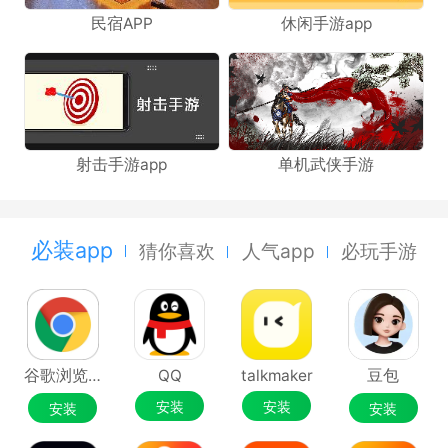
民宿APP
休闲手游app
射击手游app
单机武侠手游
必装app
猜你喜欢
人气app
必玩手游
谷歌浏览器Google Chrome
QQ
talkmaker
豆包
安装
安装
安装
安装