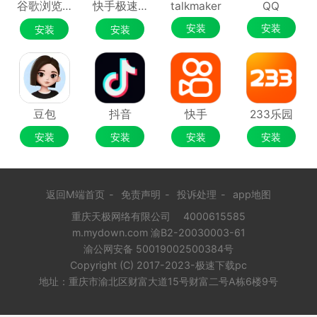
谷歌浏览器Google Chrome
快手极速版
talkmaker
QQ
安装
安装
安装
安装
豆包
抖音
快手
233乐园
安装
安装
安装
安装
返回M端首页
-
免责声明
-
投诉处理
-
app地图
重庆天极网络有限公司
4000615585
m.mydown.com 渝B2-20030003-61
渝公网安备 50019002500384号
Copyright (C) 2017-2023-极速下载pc
地址：重庆市渝北区财富大道15号财富二号A栋6楼9号