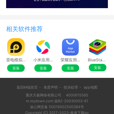
相关软件推荐
雷电模拟器官方版
小米应用市场
荣耀应用市场
BlueStacks X
安装
安装
安装
安装
返回M端首页
-
免责声明
-
投诉处理
-
app地图
重庆天极网络有限公司
4000615585
m.mydown.com 渝B2-20030003-61
渝公网安备 50019002500384号
Copyright (C) 2017-2023-极速下载pc