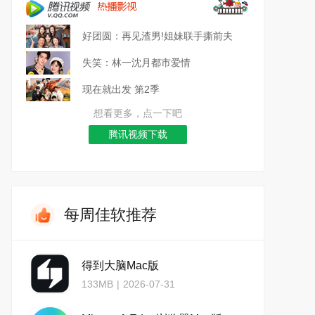
好团圆：再见渣男!姐妹联手撕前夫
失笑：林一沈月都市爱情
现在就出发 第2季
想看更多，点一下吧
腾讯视频下载
每周佳软推荐
得到大脑Mac版
133MB
|
2026-07-31