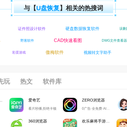
与【
U盘恢复
】相关的热搜词
硬盘数据恢复软件
证件照设计软件
误删图
CAD快速看图
具
野葱软件
DWG文件查看
傲梅软件
视频转文字助手
彩蛋游戏
先玩
热文
软件库
游戏大厅掼蛋
爱奇艺
ZERO浏览器
看片秒播,拒绝卡顿
0广告·全免费·AI搜索·极简设计
360浏览器
欢乐麻将手游电脑版