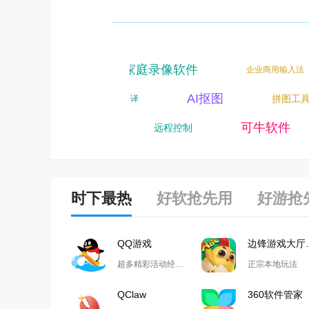
家庭录像软件
视频录制
企业商用输入法
一唯软件
AI抠图
拼图工
同声传译
拍照翻译
可牛软件
远程控制
时下最热
好软抢先用
好游抢
QQ游戏
边锋
超多精彩活动经典玩法尽在QQ游戏
正宗本地玩法
QClaw
360软件管家