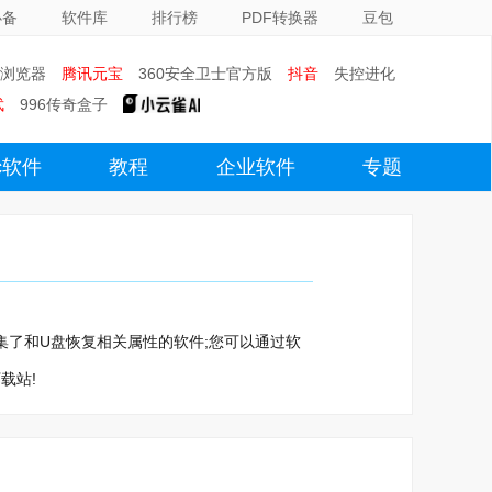
必备
软件库
排行榜
PDF转换器
豆包
0浏览器
腾讯元宝
360安全卫士官方版
抖音
失控进化
武
996传奇盒子
c软件
教程
企业软件
专题
里汇集了和U盘恢复相关属性的软件;您可以通过软
载站!