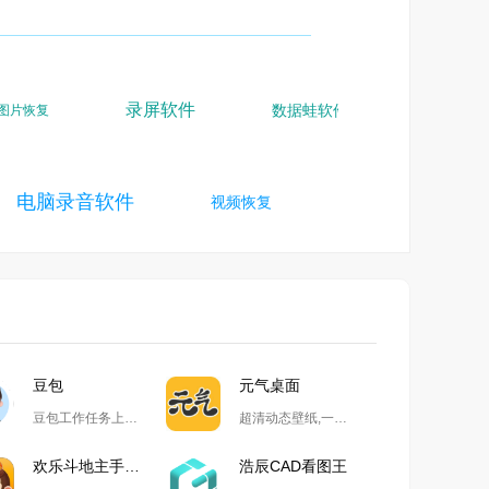
录屏软件
家庭摄像
数据蛙软件
片恢复
器
电脑录音软件
动
视频恢复
社区团购
豆包
元气桌面
豆包工作任务上线,开启自动化高效办公
超清动态壁纸,一键整理桌面
欢乐斗地主手游电脑版
浩辰CAD看图王