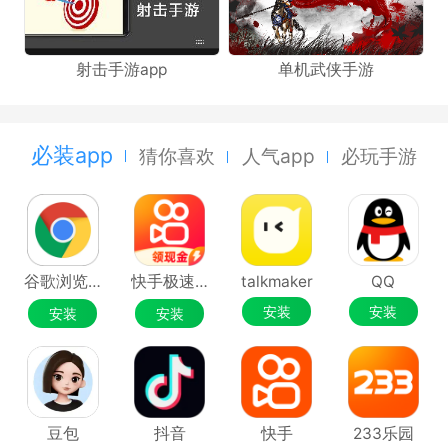
射击手游app
单机武侠手游
必装app
猜你喜欢
人气app
必玩手游
谷歌浏览器Google Chrome
快手极速版
talkmaker
QQ
安装
安装
安装
安装
豆包
抖音
快手
233乐园