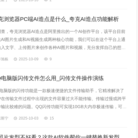
张斯宁
2025-10-10
2
克浏览器PC端AI造点是什么_夸克AI造点功能解析
调查，夸克浏览器AI造点是阿里推出的一个AI创作平台，该平台目前
供AI图片生成和AI视频生成两种核心功能，我们可以在这个平台上通
输入文字、上传图片来创作各种AI图片和视频，充分发挥自己的想象
。
薛旭栋
2025-10-09
9
Q电脑版闪传文件怎么用_闪传文件操作演练
Q电脑版的闪传功能是一款极速便捷的文件传输助手，它精准解决了
户在传输文件过程中出现的文件容量过大不能传输、传输过慢或跨平
传输比较难的问题。QQ闪传功能可实现10GB大内存极速传输，可以
成文件分享链接或二维码，极大提高了文件的传输效率。
张斯宁
2025-10-03
15
嫌照片发型不好看？这款AI软件帮你一键替换新发型，零门槛操作超简单