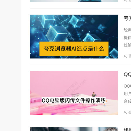
夸
经
提
过
力
Q
Q
用
台
生