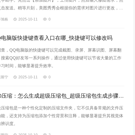
改字助手。先点击【添加图片】，上传图片，然后输入修图需求，然
点击发送。稍等片刻，美图秀秀会根据你的需求对图片进行更改，右
会显示2张图片，一张是修过的，一张是没修的。选中修好的图片，
薛旭栋
2025-10-11
0
后点击右侧【导出】，选择导出的图片格式，最后确定导出位置就完
啦。
Q电脑版快捷键查看入口在哪_快捷键可以修改吗
调查，QQ电脑版的快捷键可以完成截图、录屏、屏幕识图、屏幕翻
、搜索QQ好友等一系列操作，通过使用快捷键可以节省大量的工作
学习时间，能够显著提升效率。
张斯宁
2025-10-11
0
360压缩：怎么生成超级压缩包_超级压缩包生成步骤分享
级压缩包是一种个性化定制的压缩文件夹，它不仅具备常规的文件压
功能，还支持为压缩包添加个性背景和注释，能够显著提升其视觉体
与辨识度。