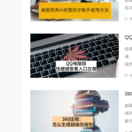
图
后
侧
然
成
Q
经
译
或
超
缩
验