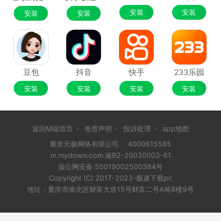
安装
安装
安装
安装
豆包
抖音
快手
233乐园
安装
安装
安装
安装
返回M端首页
-
免责声明
-
投诉处理
-
app地图
重庆天极网络有限公司
4000615585
m.mydown.com 渝B2-20030003-61
渝公网安备 50019002500384号
Copyright (C) 2017-2023-极速下载pc
地址：重庆市渝北区财富大道15号财富二号A栋6楼9号