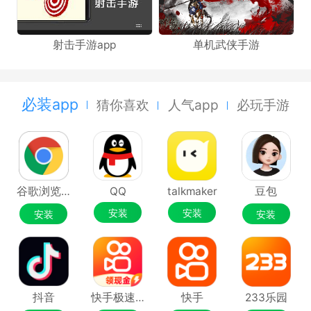
射击手游app
单机武侠手游
必装app
猜你喜欢
人气app
必玩手游
谷歌浏览器Google Chrome
QQ
talkmaker
豆包
安装
安装
安装
安装
抖音
快手极速版
快手
233乐园