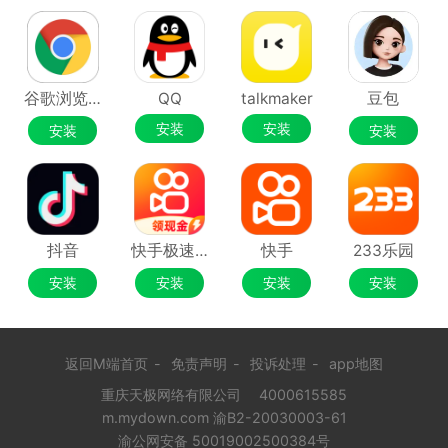
谷歌浏览器Google Chrome
QQ
talkmaker
豆包
安装
安装
安装
安装
抖音
快手极速版
快手
233乐园
安装
安装
安装
安装
返回M端首页
-
免责声明
-
投诉处理
-
app地图
重庆天极网络有限公司
4000615585
m.mydown.com 渝B2-20030003-61
渝公网安备 50019002500384号