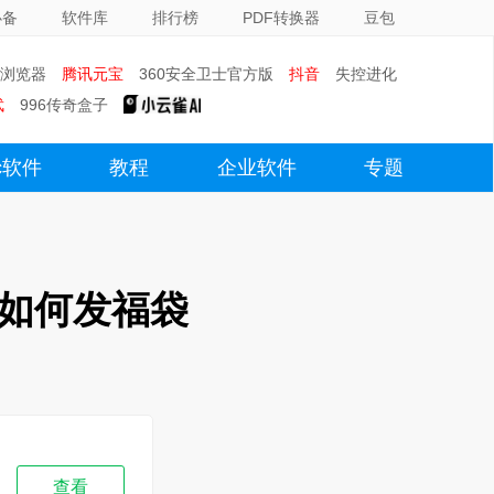
必备
软件库
排行榜
PDF转换器
豆包
0浏览器
腾讯元宝
360安全卫士官方版
抖音
失控进化
武
996传奇盒子
c软件
教程
企业软件
专题
如何发福袋
查看