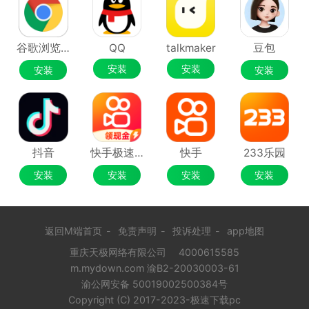
谷歌浏览器Google Chrome
QQ
talkmaker
豆包
安装
安装
安装
安装
抖音
快手极速版
快手
233乐园
安装
安装
安装
安装
返回M端首页
-
免责声明
-
投诉处理
-
app地图
重庆天极网络有限公司
4000615585
m.mydown.com 渝B2-20030003-61
渝公网安备 50019002500384号
Copyright (C) 2017-2023-极速下载pc