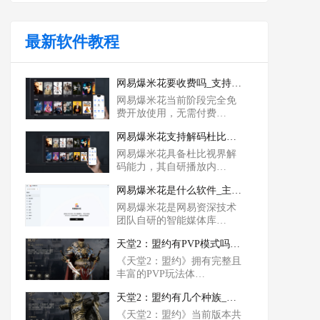
最新软件教程
网易爆米花要收费吗_支持nas使用吗
网易爆米花当前阶段完全免
费开放使用，无需付费…
网易爆米花支持解码杜比视界吗_支不支持杜比全景声
网易爆米花具备杜比视界解
码能力，其自研播放内…
网易爆米花是什么软件_主要功能有哪些
网易爆米花是网易资深技术
团队自研的智能媒体库…
天堂2：盟约有PVP模式吗_PVP哪个职业比较强
《天堂2：盟约》拥有完整且
丰富的PVP玩法体…
天堂2：盟约有几个种族_哪个种族强势
《天堂2：盟约》当前版本共