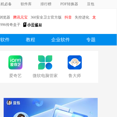
装机必备
软件库
排行榜
PDF转换器
豆包
0浏览器
腾讯元宝
360安全卫士官方版
抖音
失控进化
龙
996传奇盒子
c软件
教程
企业软件
专题
爱奇艺
微软电脑管家
鲁大师